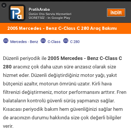
×
PratikAraba
Menü
İNDİR
Üstün Oto Servis Hizmetleri
ÜCRETSİZ - In Google Play
2005 Mercedes - Benz C-Class C 280 Araç Bakımı
Mercedes - Benz
C-Class
C 280
Düzenli periyodik ile
2005 Mercedes - Benz C-Class C
280
aracınız çok daha uzun süre arızasız olarak size
hizmet eder. Düzenli değiştirdiğiniz motor yağı, yakıt
bütçenizi azaltır, motorun ömrünü uzatır. Kirli hava
filtrenizi değiştirmeniz, motor performansını arttırır. Fren
balataların kontrolü güvenli sürüş yapmanızı sağlar.
Kısacası periyodik bakım hem güvenliğinizi sağlar hem
de aracınızın durumu hakkında size çok değerli bilgiler
verir.