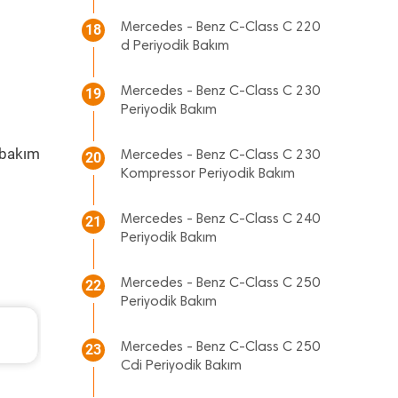
Mercedes - Benz C-Class C 220
18
d Periyodik Bakım
Mercedes - Benz C-Class C 230
19
Periyodik Bakım
 bakım
Mercedes - Benz C-Class C 230
20
Kompressor Periyodik Bakım
Mercedes - Benz C-Class C 240
21
Periyodik Bakım
Mercedes - Benz C-Class C 250
22
Periyodik Bakım
Audi A3 Periyodik Bakım 7.978 TL
2018 Model 1.0 Tfsi Motor
Mercedes - Benz C-Class C 250
23
Cdi Periyodik Bakım