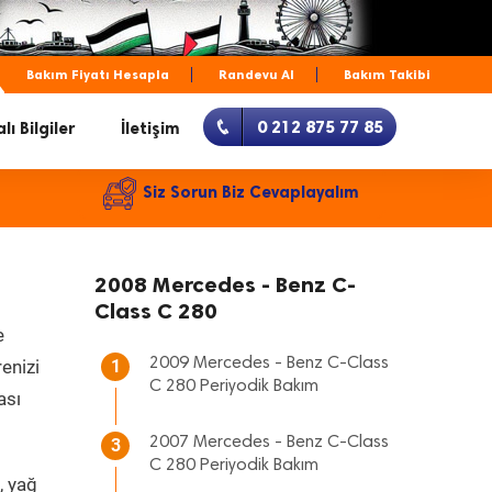
Bakım Fiyatı Hesapla
Randevu Al
Bakım Takibi
0 212 875 77 85
lı Bilgiler
İletişim
Siz Sorun Biz Cevaplayalım
2008 Mercedes - Benz C-
Class C 280
e
2009 Mercedes - Benz C-Class
renizi
1
C 280 Periyodik Bakım
ası
2007 Mercedes - Benz C-Class
3
C 280 Periyodik Bakım
, yağ