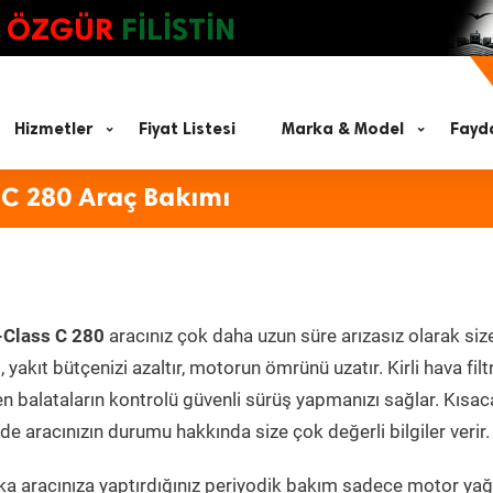
ÖZGÜR
FİLİSTİN
Hizmetler
Fiyat Listesi
Marka & Model
Fayda
 C 280 Araç Bakımı
-Class C 280
aracınız çok daha uzun süre arızasız olarak siz
yakıt bütçenizi azaltır, motorun ömrünü uzatır. Kirli hava filt
en balataların kontrolü güvenli sürüş yapmanızı sağlar. Kısac
e aracınızın durumu hakkında size çok değerli bilgiler verir.
a aracınıza yaptırdığınız periyodik bakım sadece motor yağ