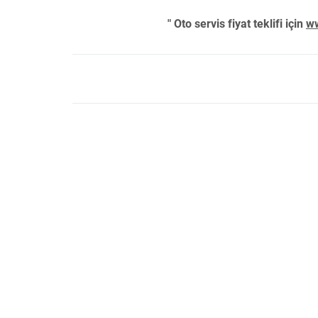
" Oto servis fiyat teklifi için
ww