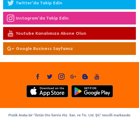
Twitter'da Takip Edin
Instagram'da Takip Edin
Youtube Kanalımıza Abone Olun
Google Business Sayfamız
Pratik Araba bir "Üstün Oto Servis Hiz. San. ve Tic. Ltd. Şti." tescilli markasıdır.