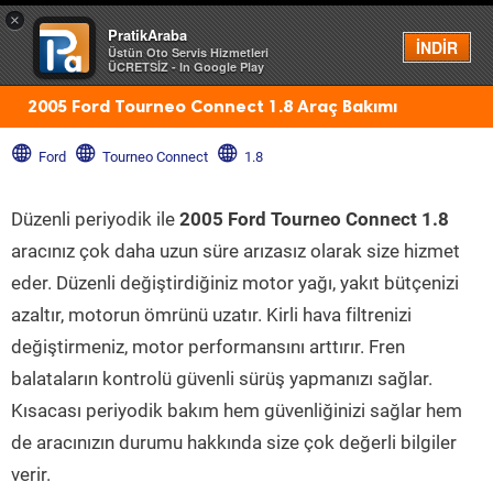
×
PratikAraba
Menü
İNDİR
Üstün Oto Servis Hizmetleri
ÜCRETSİZ - In Google Play
2005 Ford Tourneo Connect 1.8 Araç Bakımı
Ford
Tourneo Connect
1.8
Düzenli periyodik ile
2005 Ford Tourneo Connect 1.8
aracınız çok daha uzun süre arızasız olarak size hizmet
eder. Düzenli değiştirdiğiniz motor yağı, yakıt bütçenizi
azaltır, motorun ömrünü uzatır. Kirli hava filtrenizi
değiştirmeniz, motor performansını arttırır. Fren
balataların kontrolü güvenli sürüş yapmanızı sağlar.
Kısacası periyodik bakım hem güvenliğinizi sağlar hem
de aracınızın durumu hakkında size çok değerli bilgiler
verir.