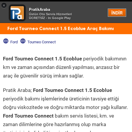
×
PratikAraba
Menü
İNDİR
Üstün Oto Servis Hizmetleri
ÜCRETSİZ - In Google Play
Ford Tourneo Connect 1.5 Ecoblue Araç Bakımı
Ford
Tourneo Connect
Ford Tourneo Connect 1.5 Ecoblue
periyodik bakımının
km ve zaman açısından düzenli yapılması, arızasız bir
araç ile güvenilir sürüş imkanı sağlar.
Pratik Araba;
Ford Tourneo Connect 1.5 Ecoblue
periyodik bakımı işlemlerinde üreticinin tavsiye ettiği
doğru viskozitede ve doğru miktarda motor yağı kullanır.
Ford Tourneo Connect
bakım servis listesi, km. ve
zaman dilimlerine göre hazırlanmış olup marka