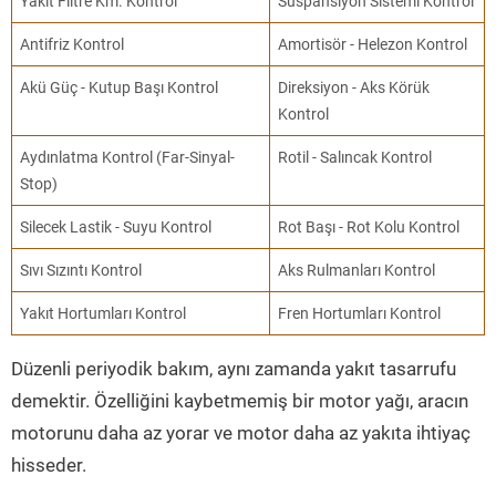
Yakıt Filtre Km. Kontrol
Süspansiyon Sistemi Kontrol
Antifriz Kontrol
Amortisör - Helezon Kontrol
Akü Güç - Kutup Başı Kontrol
Direksiyon - Aks Körük
Kontrol
Aydınlatma Kontrol (Far-Sinyal-
Rotil - Salıncak Kontrol
Stop)
Silecek Lastik - Suyu Kontrol
Rot Başı - Rot Kolu Kontrol
Sıvı Sızıntı Kontrol
Aks Rulmanları Kontrol
Yakıt Hortumları Kontrol
Fren Hortumları Kontrol
Düzenli periyodik bakım, aynı zamanda yakıt tasarrufu
demektir. Özelliğini kaybetmemiş bir motor yağı, aracın
motorunu daha az yorar ve motor daha az yakıta ihtiyaç
hisseder.