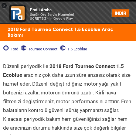
×
PratikAraba
Menü
İNDİR
Üstün Oto Servis Hizmetleri
ÜCRETSİZ - In Google Play
2018 Ford Tourneo Connect 1.5 Ecoblue Araç
Bakımı
Ford
Tourneo Connect
1.5 Ecoblue
Düzenli periyodik ile
2018 Ford Tourneo Connect 1.5
Ecoblue
aracınız çok daha uzun süre arızasız olarak size
hizmet eder. Düzenli değiştirdiğiniz motor yağı, yakıt
bütçenizi azaltır, motorun ömrünü uzatır. Kirli hava
filtrenizi değiştirmeniz, motor performansını arttırır. Fren
balataların kontrolü güvenli sürüş yapmanızı sağlar.
Kısacası periyodik bakım hem güvenliğinizi sağlar hem
de aracınızın durumu hakkında size çok değerli bilgiler