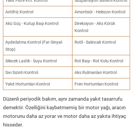
Yakıt Filtre Km. Kontrol
Süspansiyon Sistemi Kontrol
Antifriz Kontrol
Amortisör - Helezon Kontrol
Akü Güç - Kutup Başı Kontrol
Direksiyon - Aks Körük
Kontrol
Aydınlatma Kontrol (Far-Sinyal-
Rotil - Salıncak Kontrol
Stop)
Silecek Lastik - Suyu Kontrol
Rot Başı - Rot Kolu Kontrol
Sıvı Sızıntı Kontrol
Aks Rulmanları Kontrol
Yakıt Hortumları Kontrol
Fren Hortumları Kontrol
Düzenli periyodik bakım, aynı zamanda yakıt tasarrufu
demektir. Özelliğini kaybetmemiş bir motor yağı, aracın
motorunu daha az yorar ve motor daha az yakıta ihtiyaç
hisseder.