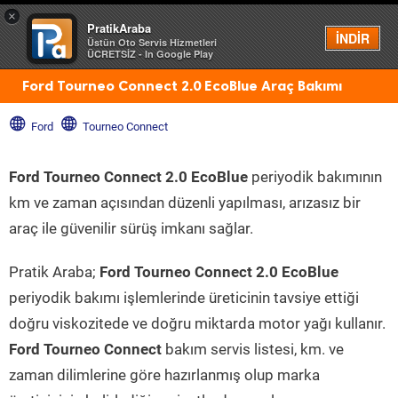
×
PratikAraba
Menü
İNDİR
Üstün Oto Servis Hizmetleri
ÜCRETSİZ - In Google Play
Ford Tourneo Connect 2.0 EcoBlue Araç Bakımı
Ford
Tourneo Connect
Ford Tourneo Connect 2.0 EcoBlue
periyodik bakımının
km ve zaman açısından düzenli yapılması, arızasız bir
araç ile güvenilir sürüş imkanı sağlar.
Pratik Araba;
Ford Tourneo Connect 2.0 EcoBlue
periyodik bakımı işlemlerinde üreticinin tavsiye ettiği
doğru viskozitede ve doğru miktarda motor yağı kullanır.
Ford Tourneo Connect
bakım servis listesi, km. ve
zaman dilimlerine göre hazırlanmış olup marka