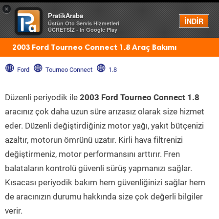
×
PratikAraba
Menü
İNDİR
Üstün Oto Servis Hizmetleri
ÜCRETSİZ - In Google Play
2003 Ford Tourneo Connect 1.8 Araç Bakımı
Ford
Tourneo Connect
1.8
Düzenli periyodik ile
2003 Ford Tourneo Connect 1.8
aracınız çok daha uzun süre arızasız olarak size hizmet
eder. Düzenli değiştirdiğiniz motor yağı, yakıt bütçenizi
azaltır, motorun ömrünü uzatır. Kirli hava filtrenizi
değiştirmeniz, motor performansını arttırır. Fren
balataların kontrolü güvenli sürüş yapmanızı sağlar.
Kısacası periyodik bakım hem güvenliğinizi sağlar hem
de aracınızın durumu hakkında size çok değerli bilgiler
verir.