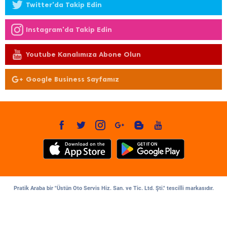
Twitter'da Takip Edin
Instagram'da Takip Edin
Youtube Kanalımıza Abone Olun
Google Business Sayfamız
Pratik Araba bir "Üstün Oto Servis Hiz. San. ve Tic. Ltd. Şti." tescilli markasıdır.