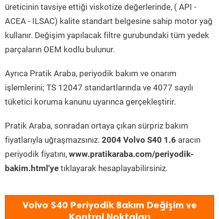
üreticinin tavsiye ettiği viskotize değerlerinde, ( API -
ACEA - ILSAC) kalite standart belgesine sahip motor yağ
kullanır. Değişim yapılacak filtre gurubundaki tüm yedek
parçaların OEM kodlu bulunur.
Ayrıca Pratik Araba, periyodik bakım ve onarım
işlemlerini; TS 12047 standartlarında ve 4077 sayılı
tüketici koruma kanunu uyarınca gerçekleştirir.
Pratik Araba, sonradan ortaya çıkan sürpriz bakım
fiyatlarıyla uğraşmazsınız.
2004 Volvo S40 1.6
aracın
periyodik fiyatını,
www.pratikaraba.com/periyodik-
bakim.html'ye
tıklayarak hesaplayabilirsiniz.
Volvo S40 Periyodik Bakım Değişim ve
Kontrol Noktaları