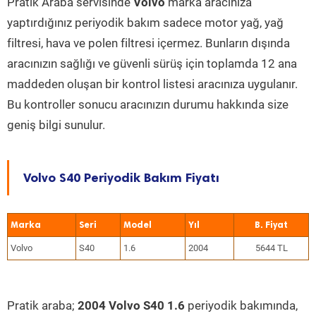
Pratik Araba servisinde
Volvo
marka aracınıza
yaptırdığınız periyodik bakım sadece motor yağ, yağ
filtresi, hava ve polen filtresi içermez. Bunların dışında
aracınızın sağlığı ve güvenli sürüş için toplamda 12 ana
maddeden oluşan bir kontrol listesi aracınıza uygulanır.
Bu kontroller sonucu aracınızın durumu hakkında size
geniş bilgi sunulur.
Volvo S40 Periyodik Bakım Fiyatı
Marka
Seri
Model
Yıl
Volvo
S40
1.6
2004
5644 TL
Pratik araba;
2004 Volvo S40 1.6
periyodik bakımında,