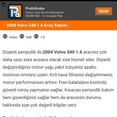
×
PratikAraba
Menü
İNDİR
Üstün Oto Servis Hizmetleri
ÜCRETSİZ - In Google Play
2004 Volvo S40 1.6 Araç Bakımı
Volvo
S40
1.6
Düzenli periyodik ile
2004 Volvo S40 1.6
aracınız çok
daha uzun süre arızasız olarak size hizmet eder. Düzenli
değiştirdiğiniz motor yağı, yakıt bütçenizi azaltır,
motorun ömrünü uzatır. Kirli hava filtrenizi değiştirmeniz,
motor performansını arttırır. Fren balataların kontrolü
güvenli sürüş yapmanızı sağlar. Kısacası periyodik bakım
hem güvenliğinizi sağlar hem de aracınızın durumu
hakkında size çok değerli bilgiler verir.