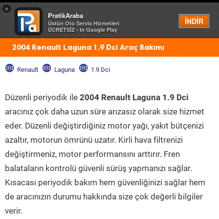
×
PratikAraba
Menü
İNDİR
Üstün Oto Servis Hizmetleri
ÜCRETSİZ - In Google Play
2004 Renault Laguna 1.9 Dci Araç Bakımı
Renault
Laguna
1.9 Dci
Düzenli periyodik ile
2004 Renault Laguna 1.9 Dci
aracınız çok daha uzun süre arızasız olarak size hizmet
eder. Düzenli değiştirdiğiniz motor yağı, yakıt bütçenizi
azaltır, motorun ömrünü uzatır. Kirli hava filtrenizi
değiştirmeniz, motor performansını arttırır. Fren
balataların kontrolü güvenli sürüş yapmanızı sağlar.
Kısacası periyodik bakım hem güvenliğinizi sağlar hem
de aracınızın durumu hakkında size çok değerli bilgiler
verir.