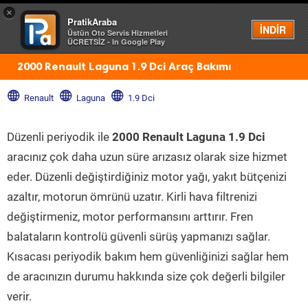
×
PratikAraba
Menü
İNDİR
Üstün Oto Servis Hizmetleri
ÜCRETSİZ - In Google Play
2000 Renault Laguna 1.9 Dci Araç Bakımı
Renault
Laguna
1.9 Dci
Düzenli periyodik ile
2000 Renault Laguna 1.9 Dci
aracınız çok daha uzun süre arızasız olarak size hizmet
eder. Düzenli değiştirdiğiniz motor yağı, yakıt bütçenizi
azaltır, motorun ömrünü uzatır. Kirli hava filtrenizi
değiştirmeniz, motor performansını arttırır. Fren
balataların kontrolü güvenli sürüş yapmanızı sağlar.
Kısacası periyodik bakım hem güvenliğinizi sağlar hem
de aracınızın durumu hakkında size çok değerli bilgiler
verir.