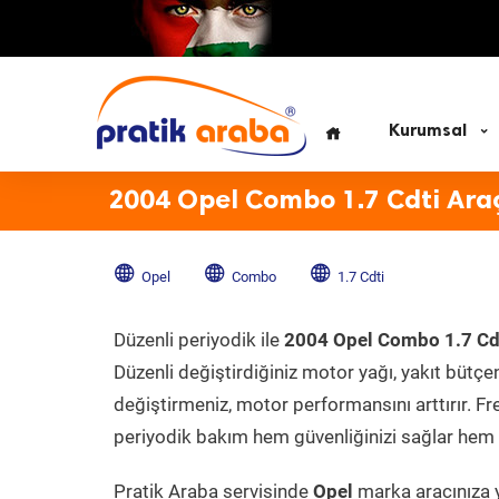
Kurumsal
2004 Opel Combo 1.7 Cdti Ara
Opel
Combo
1.7 Cdti
Düzenli periyodik ile
2004 Opel Combo 1.7 Cd
Düzenli değiştirdiğiniz motor yağı, yakıt bütçeni
değiştirmeniz, motor performansını arttırır. Fr
periyodik bakım hem güvenliğinizi sağlar hem d
Pratik Araba servisinde
Opel
marka aracınıza y