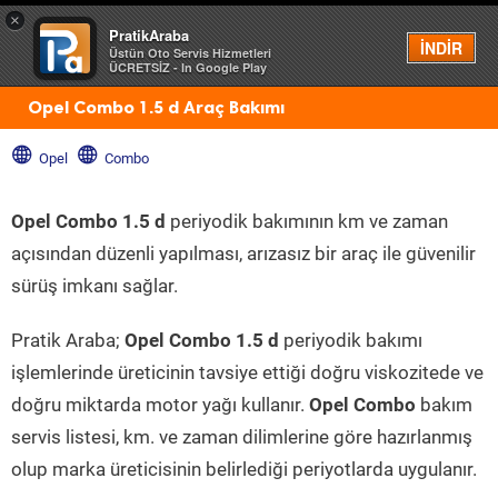
×
PratikAraba
Menü
İNDİR
Üstün Oto Servis Hizmetleri
ÜCRETSİZ - In Google Play
Opel Combo 1.5 d Araç Bakımı
Opel
Combo
Opel Combo 1.5 d
periyodik bakımının km ve zaman
açısından düzenli yapılması, arızasız bir araç ile güvenilir
sürüş imkanı sağlar.
Pratik Araba;
Opel Combo 1.5 d
periyodik bakımı
işlemlerinde üreticinin tavsiye ettiği doğru viskozitede ve
doğru miktarda motor yağı kullanır.
Opel Combo
bakım
servis listesi, km. ve zaman dilimlerine göre hazırlanmış
olup marka üreticisinin belirlediği periyotlarda uygulanır.