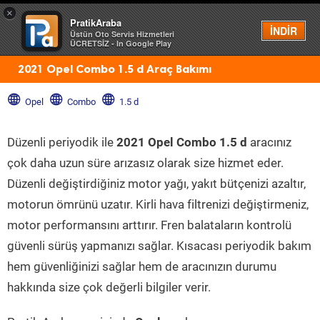
×
PratikAraba
Menü
İNDİR
Üstün Oto Servis Hizmetleri
ÜCRETSİZ - In Google Play
2021 Opel Combo 1.5 d Araç Bakımı
Opel
Combo
1.5 d
Düzenli periyodik ile
2021 Opel Combo 1.5 d
aracınız
çok daha uzun süre arızasız olarak size hizmet eder.
Düzenli değiştirdiğiniz motor yağı, yakıt bütçenizi azaltır,
motorun ömrünü uzatır. Kirli hava filtrenizi değiştirmeniz,
motor performansını arttırır. Fren balataların kontrolü
güvenli sürüş yapmanızı sağlar. Kısacası periyodik bakım
hem güvenliğinizi sağlar hem de aracınızın durumu
hakkında size çok değerli bilgiler verir.