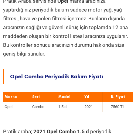
Pratik Araba servisinde
Opel
marka aracınıza
yaptırdığınız periyodik bakım sadece motor yağ, yağ
filtresi, hava ve polen filtresi içermez. Bunların dışında
aracınızın sağlığı ve güvenli sürüş için toplamda 12 ana
maddeden oluşan bir kontrol listesi aracınıza uygulanır.
Bu kontroller sonucu aracınızın durumu hakkında size
geniş bilgi sunulur.
Opel Combo Periyodik Bakım Fiyatı
Marka
Seri
Model
Yıl
Opel
Combo
1.5 d
2021
7560 TL
Pratik araba;
2021 Opel Combo 1.5 d
periyodik