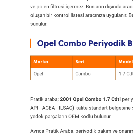
ve polen filtresi içermez. Bunların dışında ar
oluşan bir kontrol listesi aracınıza uygulanır.
sunulur.
Opel Combo Periyodik B
Marka
Seri
Model
Opel
Combo
1.7 Cdt
Pratik araba;
2001 Opel Combo 1.7 Cdti
periy
API - ACEA - ILSAC) kalite standart belgesine 
yedek parçaların OEM kodlu bulunur.
Ayrıca Pratik Araba, periyodik bakım ve onarım