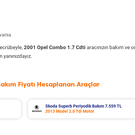
 varsa
tecrübeyle,
2001 Opel Combo 1.7 Cdti
aracınızın bakım ve o
 yanınızdayız.
Bakım Fiyatı Hesaplanan Araçlar
9 TL
Chery Tiggo 7 Pro Periyodik Bakım 8.331
2025 Model 1.6 TGDI Motor