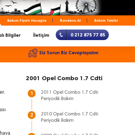
Bakım Fiyatı Hesapla
Randevu Al
Bakım Takibi
0 212 875 77 85
lı Bilgiler
İletişim
Siz Sorun Biz Cevaplayalım
2001 Opel Combo 1.7 Cdti
er.
2011 Opel Combo 1.7 Cdti
1
Periyodik Bakım
ası
2010 Opel Combo 1.7 Cdti
2
Periyodik Bakım
 hava