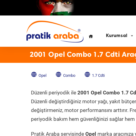
Kurumsal
2001 Opel Combo 1.7 Cdti Ara
Opel
Combo
1.7 Cdti
Düzenli periyodik ile
2001 Opel Combo 1.7 Cd
Düzenli değiştirdiğiniz motor yağı, yakıt bütçeni
değiştirmeniz, motor performansını arttırır. Fr
periyodik bakım hem güvenliğinizi sağlar hem d
Pratik Araba servisinde
Opel
marka aracınıza y