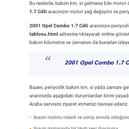
Bu nedenle, bakım km. si gelmese bile motor 
1.7 Cdti
aracınızın motor yağ değişimi ve periy
2001 Opel Combo 1.7 Cdti
aracınızın periyod
tablosu.html
adresine tıklayarak online görün
bakım kilometre ve zamanını da buradan izleyeb
“
2001 Opel Combo 1.7 C
Bazen, periyodik bakım km. si yâda zamanı gelme
aracınızda aşağıdaki durumlardan birini yaşadı
Araba servisini ziyaret etmenizi tavsiye ederiz.
Aracın motoru rolanti ve sürüş anında olduğund
Aracın motorunda bir tıkırtı sesi duyulursa