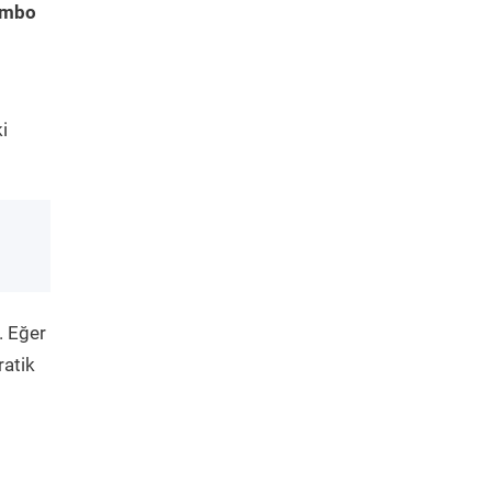
ombo
i
. Eğer
ratik