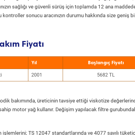
acınızın sağlığı ve güvenli sürüş için toplamda 12 ana madded
 Bu kontroller sonucu aracınızın durumu hakkında size geniş bi
akım Fiyatı
Yıl
Başlangıç Fiyatı
i
2001
5682 TL
odik bakımında, üreticinin tavsiye ettiği viskotize değerlerind
sahip motor yağ kullanır. Değişim yapılacak filtre gurubunda
 işlemlerini; TS 12047 standartlarında ve 4077 sayılı tüketic