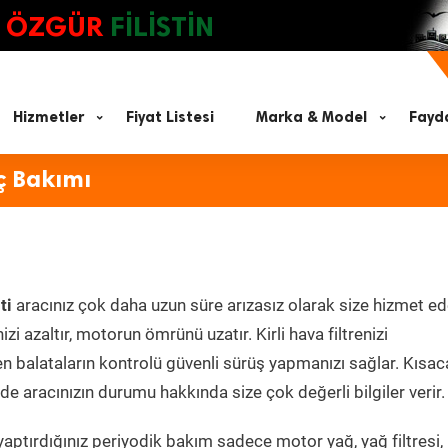
ÖZGÜR
FİLİSTİN
Hizmetler
Fiyat Listesi
Marka & Model
Fayda
ç Bakımı
ti
aracınız çok daha uzun süre arızasız olarak size hizmet ed
zi azaltır, motorun ömrünü uzatır. Kirli hava filtrenizi
en balataların kontrolü güvenli sürüş yapmanızı sağlar. Kısac
e aracınızın durumu hakkında size çok değerli bilgiler verir.
aptırdığınız periyodik bakım sadece motor yağ, yağ filtresi,