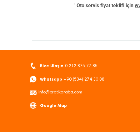
" Oto servis fiyat teklifi için
ww
Bize Ulaşın
0 212 875 77 85
Whatsapp
+90 (534) 274 30 88
info@pratikaraba.com
Google Map