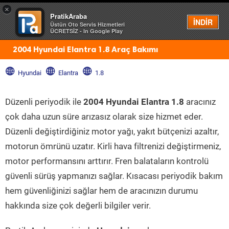
×
PratikAraba
Menü
İNDİR
Üstün Oto Servis Hizmetleri
ÜCRETSİZ - In Google Play
2004 Hyundai Elantra 1.8 Araç Bakımı
Hyundai
Elantra
1.8
Düzenli periyodik ile
2004 Hyundai Elantra 1.8
aracınız
çok daha uzun süre arızasız olarak size hizmet eder.
Düzenli değiştirdiğiniz motor yağı, yakıt bütçenizi azaltır,
motorun ömrünü uzatır. Kirli hava filtrenizi değiştirmeniz,
motor performansını arttırır. Fren balataların kontrolü
güvenli sürüş yapmanızı sağlar. Kısacası periyodik bakım
hem güvenliğinizi sağlar hem de aracınızın durumu
hakkında size çok değerli bilgiler verir.