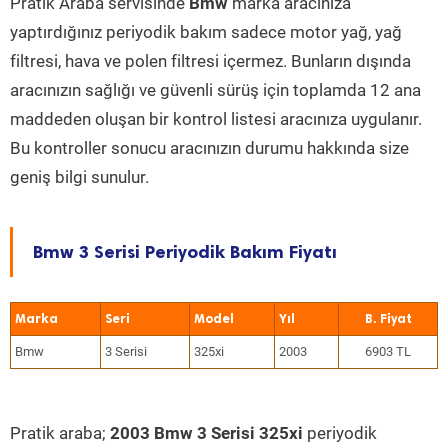
Pratik Araba servisinde
Bmw
marka aracınıza
yaptırdığınız periyodik bakım sadece motor yağ, yağ
filtresi, hava ve polen filtresi içermez. Bunların dışında
aracınızın sağlığı ve güvenli sürüş için toplamda 12 ana
maddeden oluşan bir kontrol listesi aracınıza uygulanır.
Bu kontroller sonucu aracınızın durumu hakkında size
geniş bilgi sunulur.
Bmw 3 Serisi Periyodik Bakım Fiyatı
Marka
Seri
Model
Yıl
Bmw
3 Serisi
325xi
2003
6903 TL
Pratik araba;
2003 Bmw 3 Serisi 325xi
periyodik