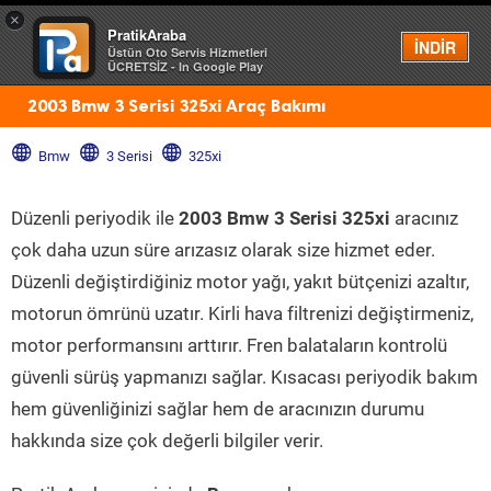
×
PratikAraba
Menü
İNDİR
Üstün Oto Servis Hizmetleri
ÜCRETSİZ - In Google Play
2003 Bmw 3 Serisi 325xi Araç Bakımı
Bmw
3 Serisi
325xi
Düzenli periyodik ile
2003 Bmw 3 Serisi 325xi
aracınız
çok daha uzun süre arızasız olarak size hizmet eder.
Düzenli değiştirdiğiniz motor yağı, yakıt bütçenizi azaltır,
motorun ömrünü uzatır. Kirli hava filtrenizi değiştirmeniz,
motor performansını arttırır. Fren balataların kontrolü
güvenli sürüş yapmanızı sağlar. Kısacası periyodik bakım
hem güvenliğinizi sağlar hem de aracınızın durumu
hakkında size çok değerli bilgiler verir.