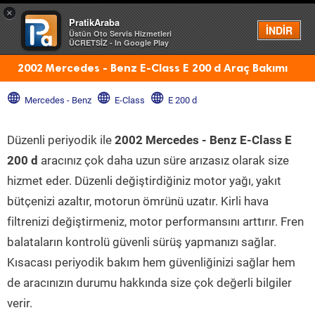
×
PratikAraba
Menü
İNDİR
Üstün Oto Servis Hizmetleri
ÜCRETSİZ - In Google Play
2002 Mercedes - Benz E-Class E 200 d Araç Bakımı
Mercedes - Benz
E-Class
E 200 d
Düzenli periyodik ile
2002 Mercedes - Benz E-Class E
200 d
aracınız çok daha uzun süre arızasız olarak size
hizmet eder. Düzenli değiştirdiğiniz motor yağı, yakıt
bütçenizi azaltır, motorun ömrünü uzatır. Kirli hava
filtrenizi değiştirmeniz, motor performansını arttırır. Fren
balataların kontrolü güvenli sürüş yapmanızı sağlar.
Kısacası periyodik bakım hem güvenliğinizi sağlar hem
de aracınızın durumu hakkında size çok değerli bilgiler
verir.