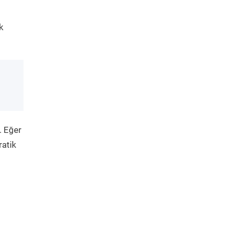
k
. Eğer
ratik