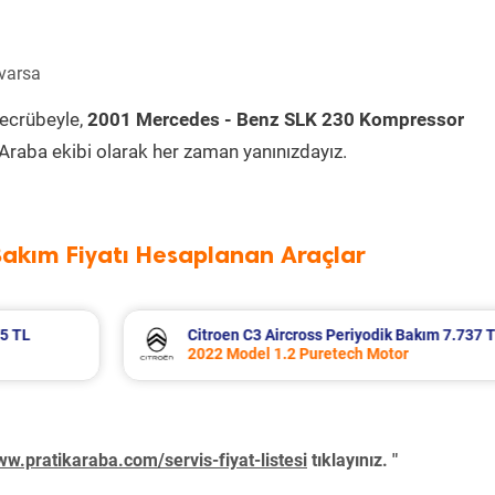
 varsa
tecrübeyle,
2001 Mercedes - Benz SLK 230 Kompressor
Araba ekibi olarak her zaman yanınızdayız.
Bakım Fiyatı Hesaplanan Araçlar
m 7.737 TL
SsangYong Tivoli Periyodik Bakım 8.74
2018 Model 1.6 XDI Motor
w.pratikaraba.com/servis-fiyat-listesi
tıklayınız. "