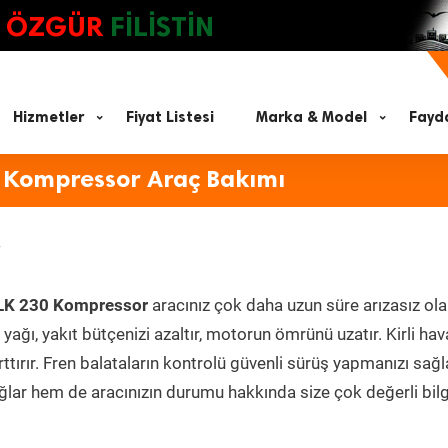
ÖZGÜR
FİLİSTİN
Hizmetler
Fiyat Listesi
Marka & Model
Fayda
 Kompressor Araç Bakımı
LK 230 Kompressor
aracınız çok daha uzun süre arızasız ol
yağı, yakıt bütçenizi azaltır, motorun ömrünü uzatır. Kirli hav
ttırır. Fren balataların kontrolü güvenli sürüş yapmanızı sağl
lar hem de aracınızın durumu hakkında size çok değerli bilg