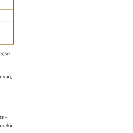
geçse
r yağ,
s -
erekir.