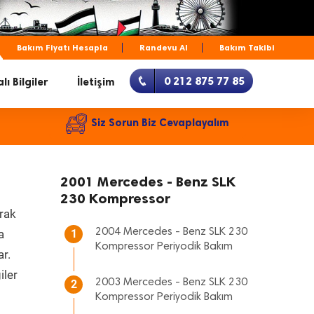
Bakım Fiyatı Hesapla
Randevu Al
Bakım Takibi
0 212 875 77 85
lı Bilgiler
İletişim
Siz Sorun Biz Cevaplayalım
2001 Mercedes - Benz SLK
230 Kompressor
arak
2004 Mercedes - Benz SLK 230
a
1
Kompressor Periyodik Bakım
ar.
iler
2003 Mercedes - Benz SLK 230
2
Kompressor Periyodik Bakım