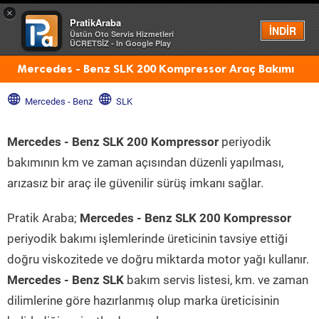
×
PratikAraba
Menü
İNDİR
Üstün Oto Servis Hizmetleri
ÜCRETSİZ - In Google Play
Mercedes - Benz SLK 200 Kompressor Araç Bakımı
Mercedes - Benz
SLK
Mercedes - Benz SLK 200 Kompressor
periyodik
bakımının km ve zaman açısından düzenli yapılması,
arızasız bir araç ile güvenilir sürüş imkanı sağlar.
Pratik Araba;
Mercedes - Benz SLK 200 Kompressor
periyodik bakımı işlemlerinde üreticinin tavsiye ettiği
doğru viskozitede ve doğru miktarda motor yağı kullanır.
Mercedes - Benz SLK
bakım servis listesi, km. ve zaman
dilimlerine göre hazırlanmış olup marka üreticisinin