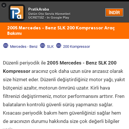
×
PratikAraba
Menü
İNDİR
Üstün Oto Servis Hizmetleri
ÜCRETSİZ - In Google Play
2005 Mercedes - Benz SLK 200 Kompressor Araç
Bakımı
Mercedes - Benz
SLK
200 Kompressor
Düzenli periyodik ile
2005 Mercedes - Benz SLK 200
Kompressor
aracınız çok daha uzun süre arızasız olarak
size hizmet eder. Düzenli değiştirdiğiniz motor yağı, yakıt
bütçenizi azaltır, motorun ömrünü uzatır. Kirli hava
filtrenizi değiştirmeniz, motor performansını arttırır. Fren
balataların kontrolü güvenli sürüş yapmanızı sağlar.
Kısacası periyodik bakım hem güvenliğinizi sağlar hem
de aracınızın durumu hakkında size çok değerli bilgiler