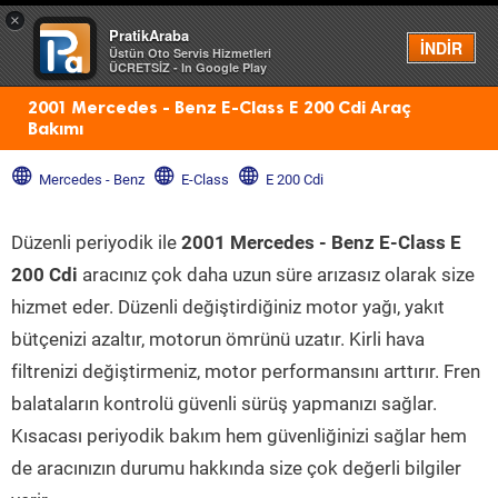
×
PratikAraba
Menü
İNDİR
Üstün Oto Servis Hizmetleri
ÜCRETSİZ - In Google Play
2001 Mercedes - Benz E-Class E 200 Cdi Araç
Bakımı
Mercedes - Benz
E-Class
E 200 Cdi
Düzenli periyodik ile
2001 Mercedes - Benz E-Class E
200 Cdi
aracınız çok daha uzun süre arızasız olarak size
hizmet eder. Düzenli değiştirdiğiniz motor yağı, yakıt
bütçenizi azaltır, motorun ömrünü uzatır. Kirli hava
filtrenizi değiştirmeniz, motor performansını arttırır. Fren
balataların kontrolü güvenli sürüş yapmanızı sağlar.
Kısacası periyodik bakım hem güvenliğinizi sağlar hem
de aracınızın durumu hakkında size çok değerli bilgiler