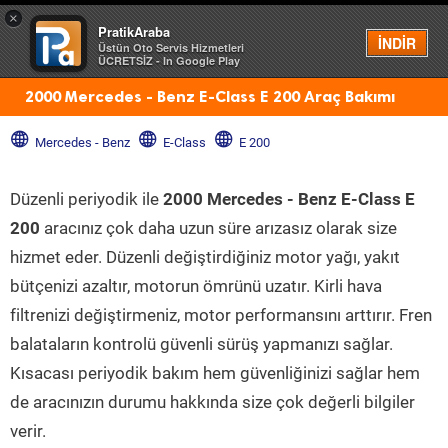
×
PratikAraba
Menü
İNDİR
Üstün Oto Servis Hizmetleri
ÜCRETSİZ - In Google Play
2000 Mercedes - Benz E-Class E 200 Araç Bakımı
Mercedes - Benz
E-Class
E 200
Düzenli periyodik ile
2000 Mercedes - Benz E-Class E
200
aracınız çok daha uzun süre arızasız olarak size
hizmet eder. Düzenli değiştirdiğiniz motor yağı, yakıt
bütçenizi azaltır, motorun ömrünü uzatır. Kirli hava
filtrenizi değiştirmeniz, motor performansını arttırır. Fren
balataların kontrolü güvenli sürüş yapmanızı sağlar.
Kısacası periyodik bakım hem güvenliğinizi sağlar hem
de aracınızın durumu hakkında size çok değerli bilgiler
verir.