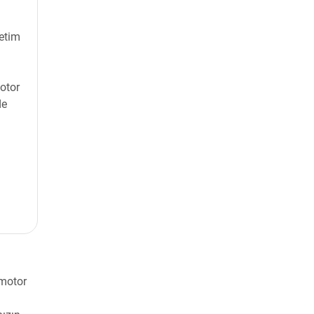
retim
otor
de
 motor