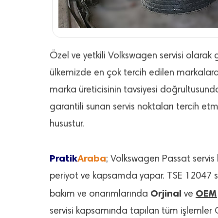
Özel ve yetkili Volkswagen servisi olara
ülkemizde en çok tercih edilen markalard
marka üreticisinin tavsiyesi doğrultusund
garantili sunan servis noktaları tercih et
husustur.
Pratik
Araba
; Volkswagen Passat servis b
periyot ve kapsamda yapar. TSE 12047 ser
Orjinal
OEM
bakım ve onarımlarında
ve
servisi kapsamında tapılan tüm işlemler G