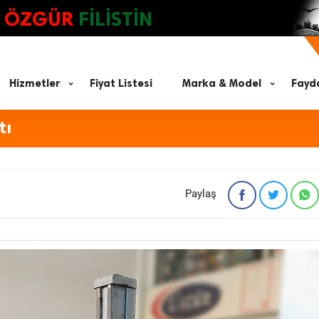
ÖZGÜR
FİLİSTİN
Hizmetler
Fiyat Listesi
Marka & Model
Fayda
tı
Paylaş