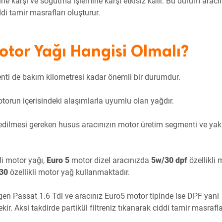
ne karşı ve soğutma işlemine karşı etkisiz kalır. Bu durum aracı
di tamir masrafları oluşturur.
tor Yağı Hangisi Olmalı?
nti de bakım kilometresi kadar önemli bir durumdur.
otorun içerisindeki alaşımlarla uyumlu olan yağdır.
ilmesi gereken husus aracınızın motor üretim segmenti ve yakıt
li motor yağı,
Euro 5
motor dizel aracınızda
5w/30 dpf
özellikli 
/30
özellikli motor yağ kullanmaktadır.
gen Passat 1.6 Tdi ve aracınız Euro5 motor tipinde ise DPF yani
kir. Aksi takdirde partikül filtreniz tıkanarak ciddi tamir masraflar