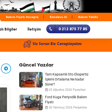
Bakım Fiyatı Hesapla
Randevu Al
Bakım Takibi
0 212 875 77 85
lı Bilgiler
İletişim
Siz Sorun Biz Cevaplayalım
Güncel Yazılar
Tam Kapsamlı Oto Ekspertiz
İşlemi Ortalama Ne kadar
Sürer?
03 Ağustos 2026 Pazartesi
Ford Kuga Periyodik Bakım
Fiyatı
30 Temmuz 2026 Perşembe