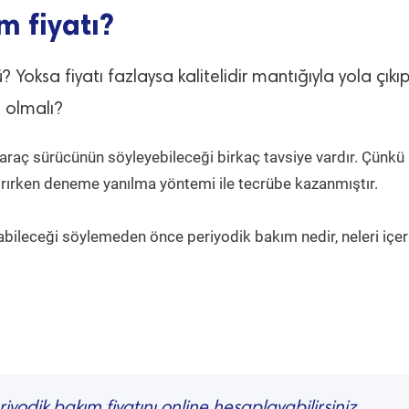
m fiyatı?
 Yoksa fiyatı fazlaysa kalitelidir mantığıyla yola çıkı
ı olmalı?
 araç sürücünün söyleyebileceği birkaç tavsiye vardır. Çünkü
tırırken deneme yanılma yöntemi ile tecrübe kazanmıştır.
bileceği söylemeden önce periyodik bakım nedir, neleri içer
iyodik bakım fiyatını online hesaplayabilirsiniz.