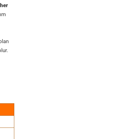
her
kım
olan
lur.