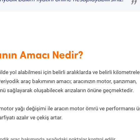
”
ının Amacı Nedir?
 yol alabilmesi için belirli aralıklarda ve belirli kilometrel
eriyodik araç bakımının amacı; aracınızın motor, şanzıman,
lünü sağlayarak oluşabilecek arızaların önüne geçmektedir.
e motor yağı değişimi ile aracın motor ömrü ve performansı ü
rfiyatı azalır ve çekiş artar.
odik araç bakımında aşağıdaki noktalar kontrol edilir.