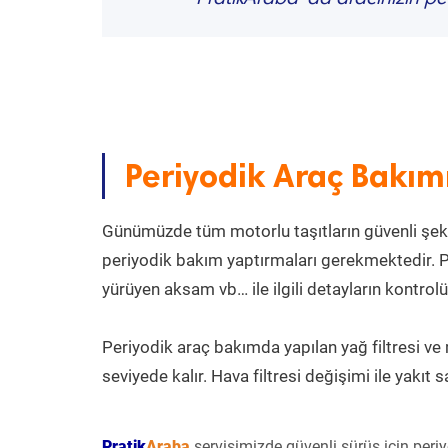
“
Periyodik Araç Bakım
Günümüzde tüm motorlu taşıtların güvenli şekilde
periyodik bakım yaptırmaları gerekmektedir. P
yürüyen aksam vb… ile ilgili detayların kontro
Periyodik araç bakımda yapılan yağ filtresi v
seviyede kalır. Hava filtresi değişimi ile yakıt sa
Pratik
Araba
servisimizde güvenli sürüş için periy