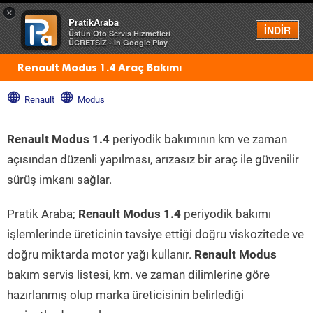
×
PratikAraba
Menü
İNDİR
Üstün Oto Servis Hizmetleri
ÜCRETSİZ - In Google Play
Renault Modus 1.4 Araç Bakımı
Renault
Modus
Renault Modus 1.4
periyodik bakımının km ve zaman
açısından düzenli yapılması, arızasız bir araç ile güvenilir
sürüş imkanı sağlar.
Pratik Araba;
Renault Modus 1.4
periyodik bakımı
işlemlerinde üreticinin tavsiye ettiği doğru viskozitede ve
doğru miktarda motor yağı kullanır.
Renault Modus
bakım servis listesi, km. ve zaman dilimlerine göre
hazırlanmış olup marka üreticisinin belirlediği