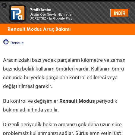
×
PratikAraba
Menü
İNDİR
Üstün Oto Servis Hizmetleri
ÜCRETSİZ - In Google Play
Renault Modus Araç Bakımı
Renault
Aracınızdaki bazı yedek parçaların kilometre ve zaman
bazında belirli kullanım ömürleri vardır. Kullanım ömrü
sonunda bu yedek parçaların kontrol edilmesi veya
değiştirilmesi gerekir.
Bu kontrol ve değişimler
Renault Modus
periyodik
bakımı adı altında yapılır.
Düzenli periyodik bakım aracınızı çok daha uzun süre
problemsiz kullanmanızı sağlar. Sürüş emniyetini üst