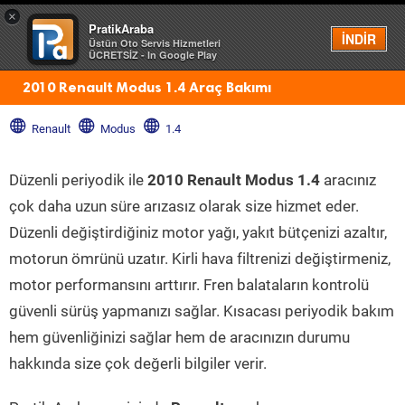
×
PratikAraba
Menü
İNDİR
Üstün Oto Servis Hizmetleri
ÜCRETSİZ - In Google Play
2010 Renault Modus 1.4 Araç Bakımı
Renault
Modus
1.4
Düzenli periyodik ile
2010 Renault Modus 1.4
aracınız
çok daha uzun süre arızasız olarak size hizmet eder.
Düzenli değiştirdiğiniz motor yağı, yakıt bütçenizi azaltır,
motorun ömrünü uzatır. Kirli hava filtrenizi değiştirmeniz,
motor performansını arttırır. Fren balataların kontrolü
güvenli sürüş yapmanızı sağlar. Kısacası periyodik bakım
hem güvenliğinizi sağlar hem de aracınızın durumu
hakkında size çok değerli bilgiler verir.