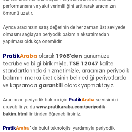
performansını ve yakıt verimliliğini arttırarak aracınızın
ömrünü uzatır.
Ayrıca aracınızın satış değerinin de her zaman üst seviyede
olmasını sağlayan periyodik bakımın aksatılmadan
yapılması oldukça önemlidir.
P
ratik
Araba
1968'den
olarak
günümüze
TSE 12047
tecrübe ve bilgi birikimiyle,
kalite
standartlarındaki hizmetimizle, aracınızın periyodik
bakımını marka üreticisinin belirlediği periyotlarda
garantili
ve kapsamda
olarak yapmaktayız.
Aracınızın periyodik bakımı için
P
ratik
Araba
servisimizi
arayabilir ya da
www.pratikaraba.com/periyodik-
bakim.html
linkinden öğrenebilirsiniz.
P
ratik
Araba
’ da bulut teknolojisi yardımıyla periyodik