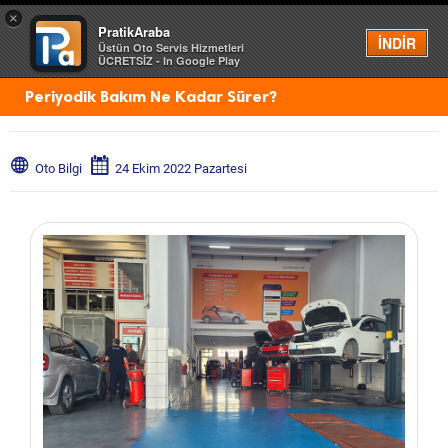
×
PratikAraba
Menü
İNDİR
Üstün Oto Servis Hizmetleri
ÜCRETSİZ - In Google Play
Periyodik Bakım Ne Kadar Sürer?
Oto Bilgi
24 Ekim 2022 Pazartesi