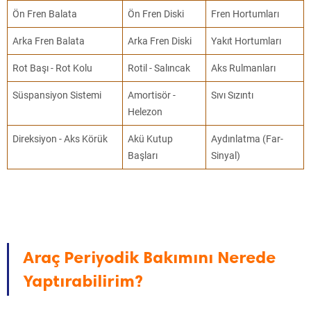
Ön Fren Balata
Ön Fren Diski
Fren Hortumları
Arka Fren Balata
Arka Fren Diski
Yakıt Hortumları
Rot Başı - Rot Kolu
Rotil - Salıncak
Aks Rulmanları
Süspansiyon Sistemi
Amortisör -
Sıvı Sızıntı
Helezon
Direksiyon - Aks Körük
Akü Kutup
Aydınlatma (Far-
Başları
Sinyal)
Araç Periyodik Bakımını Nerede
Yaptırabilirim?