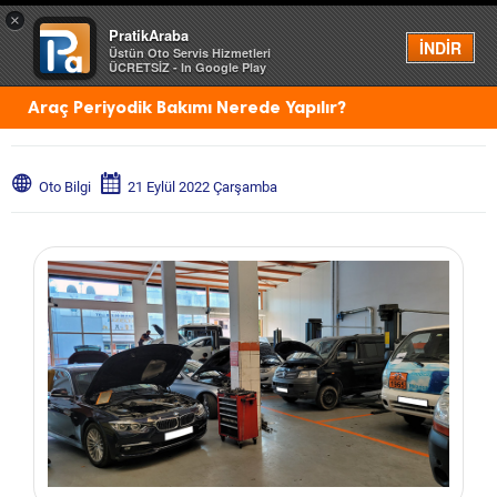
×
PratikAraba
Menü
İNDİR
Üstün Oto Servis Hizmetleri
ÜCRETSİZ - In Google Play
Araç Periyodik Bakımı Nerede Yapılır?
Oto Bilgi
21 Eylül 2022 Çarşamba