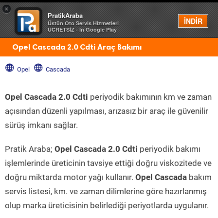
×
PratikAraba
Menü
İNDİR
Üstün Oto Servis Hizmetleri
ÜCRETSİZ - In Google Play
Opel Cascada 2.0 Cdti Araç Bakımı
Opel
Cascada
Opel Cascada 2.0 Cdti
periyodik bakımının km ve zaman
açısından düzenli yapılması, arızasız bir araç ile güvenilir
sürüş imkanı sağlar.
Pratik Araba;
Opel Cascada 2.0 Cdti
periyodik bakımı
işlemlerinde üreticinin tavsiye ettiği doğru viskozitede ve
doğru miktarda motor yağı kullanır.
Opel Cascada
bakım
servis listesi, km. ve zaman dilimlerine göre hazırlanmış
olup marka üreticisinin belirlediği periyotlarda uygulanır.