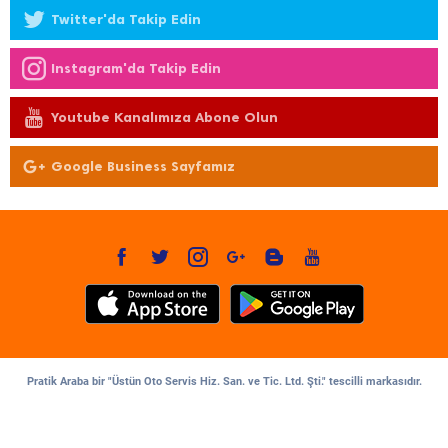
Twitter'da Takip Edin
Instagram'da Takip Edin
Youtube Kanalımıza Abone Olun
Google Business Sayfamız
Pratik Araba bir "Üstün Oto Servis Hiz. San. ve Tic. Ltd. Şti." tescilli markasıdır.