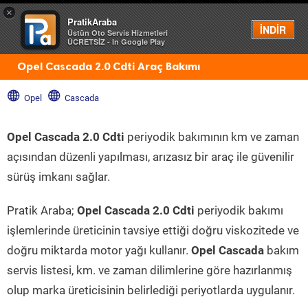
×
PratikAraba
Menü
İNDİR
Üstün Oto Servis Hizmetleri
ÜCRETSİZ - In Google Play
Opel Cascada 2.0 Cdti Araç Bakımı
Opel
Cascada
Opel Cascada 2.0 Cdti
periyodik bakımının km ve zaman
açısından düzenli yapılması, arızasız bir araç ile güvenilir
sürüş imkanı sağlar.
Pratik Araba;
Opel Cascada 2.0 Cdti
periyodik bakımı
işlemlerinde üreticinin tavsiye ettiği doğru viskozitede ve
doğru miktarda motor yağı kullanır.
Opel Cascada
bakım
servis listesi, km. ve zaman dilimlerine göre hazırlanmış
olup marka üreticisinin belirlediği periyotlarda uygulanır.