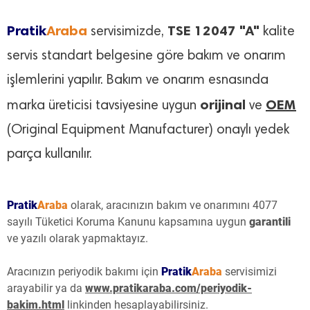
Pratik
Araba
TSE 12047 "A"
servisimizde,
kalite
servis standart belgesine göre bakım ve onarım
işlemlerini yapılır. Bakım ve onarım esnasında
orijinal
OEM
marka üreticisi tavsiyesine uygun
ve
(Original Equipment Manufacturer) onaylı yedek
parça kullanılır.
Pratik
Araba
olarak, aracınızın bakım ve onarımını 4077
sayılı Tüketici Koruma Kanunu kapsamına uygun
garantili
ve yazılı olarak yapmaktayız.
Aracınızın periyodik bakımı için
Pratik
Araba
servisimizi
arayabilir ya da
www.pratikaraba.com/periyodik-
bakim.html
linkinden hesaplayabilirsiniz.