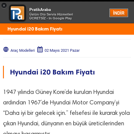
×
PratikAraba
Menü
İNDİR
Üstün Oto Servis Hizmetleri
ÜCRETSİZ - In Google Play
Hyundai i20 Bakım Fiyatı
Araç Modelleri
02 Mayıs 2021 Pazar
Hyundai i20 Bakım Fiyatı
1947 yılında Güney Kore’de kurulan Hyundai
ardından 1967’de Hyundai Motor Company’yi
“Daha iyi bir gelecek için.” felsefesi ile kurarak yola
çıkan Hyundai, dünyanın en büyük üreticilerinden