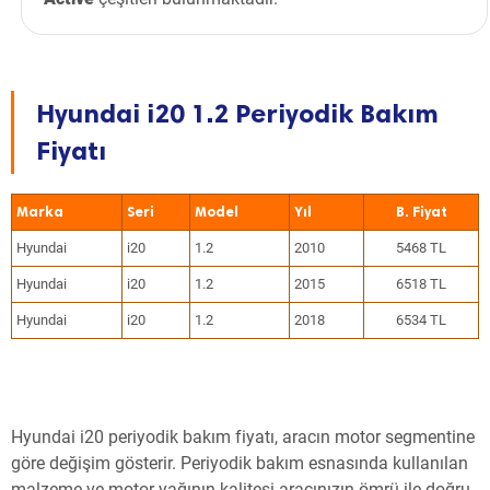
Hyundai i20 1.2 Periyodik Bakım
Fiyatı
Marka
Seri
Model
Yıl
Hyundai
i20
1.2
2010
5468 TL
Hyundai
i20
1.2
2015
6518 TL
Hyundai
i20
1.2
2018
6534 TL
Hyundai i20 periyodik bakım fiyatı, aracın motor segmentine
göre değişim gösterir. Periyodik bakım esnasında kullanılan
malzeme ve motor yağının kalitesi aracınızın ömrü ile doğru