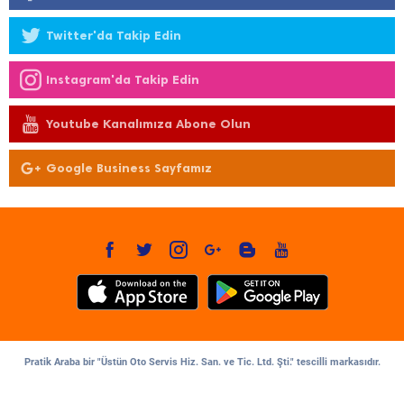
Twitter'da Takip Edin
Instagram'da Takip Edin
Youtube Kanalımıza Abone Olun
Google Business Sayfamız
Pratik Araba bir "Üstün Oto Servis Hiz. San. ve Tic. Ltd. Şti." tescilli markasıdır.