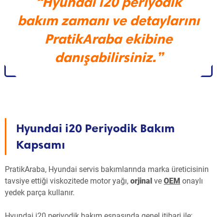
“Hyundai i20 periyodik
bakım zamanı ve detaylarını
PratikAraba ekibine
danışabilirsiniz.
”
Hyundai i20 Periyodik Bakım
Kapsamı
PratikAraba, Hyundai servis bakımlarında marka üreticisinin
tavsiye ettiği viskozitede motor yağı,
orjinal
ve
OEM
onaylı
yedek parça kullanır.
Hyundai i20 periyodik bakım esnasında genel itibari ile;