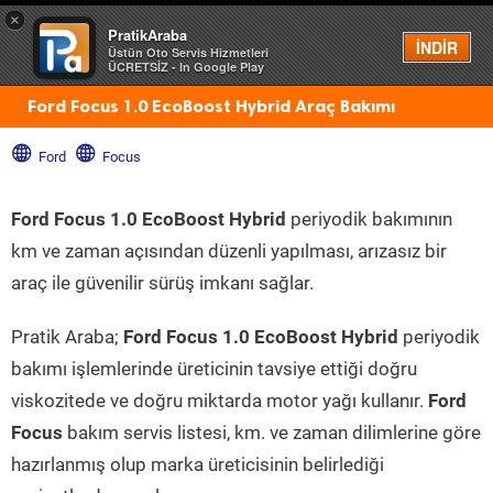
×
PratikAraba
Menü
İNDİR
Üstün Oto Servis Hizmetleri
ÜCRETSİZ - In Google Play
Ford Focus 1.0 EcoBoost Hybrid Araç Bakımı
Ford
Focus
Ford Focus 1.0 EcoBoost Hybrid
periyodik bakımının
km ve zaman açısından düzenli yapılması, arızasız bir
araç ile güvenilir sürüş imkanı sağlar.
Pratik Araba;
Ford Focus 1.0 EcoBoost Hybrid
periyodik
bakımı işlemlerinde üreticinin tavsiye ettiği doğru
viskozitede ve doğru miktarda motor yağı kullanır.
Ford
Focus
bakım servis listesi, km. ve zaman dilimlerine göre
hazırlanmış olup marka üreticisinin belirlediği