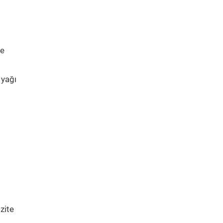
ne
 yağı
zite