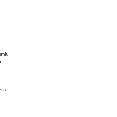
yumlu
de
zarar