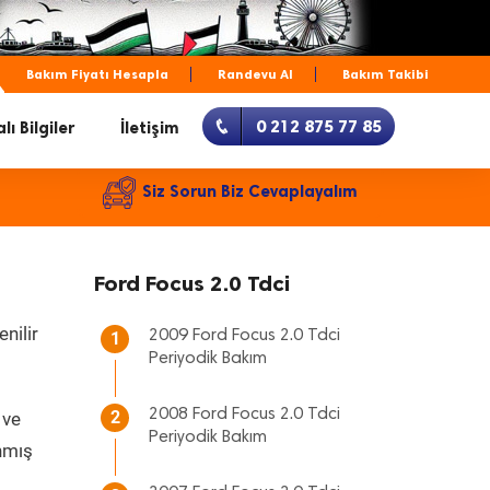
Bakım Fiyatı Hesapla
Randevu Al
Bakım Takibi
0 212 875 77 85
lı Bilgiler
İletişim
Siz Sorun Biz Cevaplayalım
Ford Focus 2.0 Tdci
nilir
2009 Ford Focus 2.0 Tdci
1
Periyodik Bakım
2008 Ford Focus 2.0 Tdci
2
 ve
Periyodik Bakım
anmış