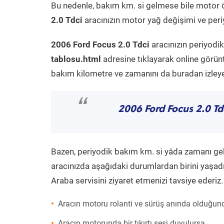
Bu nedenle, bakım km. si gelmese bile motor 
2.0 Tdci
aracınızın motor yağ değişimi ve periy
2006 Ford Focus 2.0 Tdci
aracınızın periyodi
tablosu.html
adresine tıklayarak online görün
bakım kilometre ve zamanını da buradan izleyeb
“
2006 Ford Focus 2.0 Td
Bazen, periyodik bakım km. si yâda zamanı gelme
aracınızda aşağıdaki durumlardan birini yaşadı
Araba servisini ziyaret etmenizi tavsiye ederiz.
Aracın motoru rolanti ve sürüş anında olduğund
Aracın motorunda bir tıkırtı sesi duyulursa