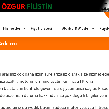
ÖZGÜR
FİLİSTİN
Hizmetler
Fiyat Listesi
Marka & Model
Fayda
Bakımı
i
aracınız çok daha uzun süre arızasız olarak size hizmet ede
zi azaltır, motorun ömrünü uzatır. Kirli hava filtrenizi
en balataların kontrolü güvenli sürüş yapmanızı sağlar. Kısac
e aracınızın durumu hakkında size çok değerli bilgiler verir.
aptırdığınız periyodik bakım sadece motor yağ, yağ filtresi,