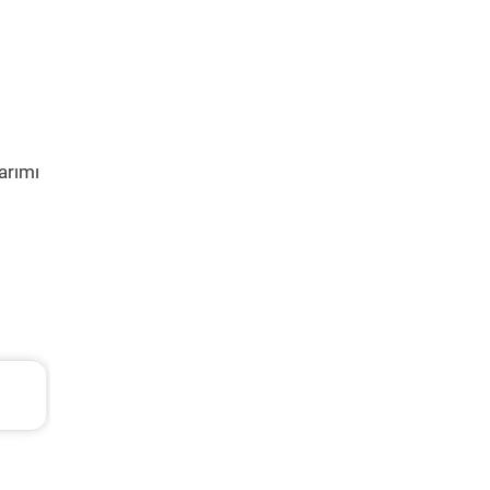
arımı
L
Hyundai Accent Era Periyodik Bakım 5.310 T
2010 Model 1.4 Motor