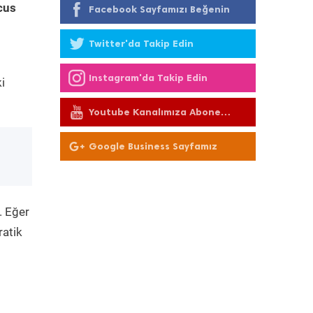
cus
Facebook Sayfamızı Beğenin
Twitter'da Takip Edin
Instagram'da Takip Edin
i
Youtube Kanalımıza Abone
Olun
Google Business Sayfamız
. Eğer
ratik