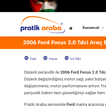
Kurumsal
2006 Ford Focus 2.0 Tdci Araç 
Ford
Focus
2.0 Tdci
Düzenli periyodik ile
2006 Ford Focus 2.0 Tdc
Düzenli değiştirdiğiniz motor yağı, yakıt bütçeni
değiştirmeniz, motor performansını arttırır. Fr
periyodik bakım hem güvenliğinizi sağlar hem d
Pratik Araba servisinde
Ford
marka aracınıza y