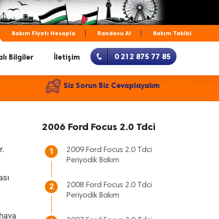
Bakım Fiyatı Hesapla
Randevu Al
Bakım Takibi
0 212 875 77 85
lı Bilgiler
İletişim
Siz Sorun Biz Cevaplayalım
2006 Ford Focus 2.0 Tdci
r.
2009 Ford Focus 2.0 Tdci
1
Periyodik Bakım
ası
2008 Ford Focus 2.0 Tdci
2
Periyodik Bakım
 hava