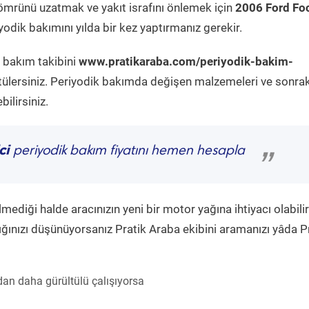
ömrünü uzatmak ve yakıt israfını önlemek için
2006 Ford Fo
odik bakımını yılda bir kez yaptırmanız gerekir.
k bakım takibini
www.pratikaraba.com/periyodik-bakim-
tülersiniz. Periyodik bakımda değişen malzemeleri ve sonrak
ilirsiniz.
ci
periyodik bakım fiyatını hemen hesapla
”
diği halde aracınızın yeni bir motor yağına ihtiyacı olabilir
ğınızı düşünüyorsanız Pratik Araba ekibini aramanızı yâda P
an daha gürültülü çalışıyorsa