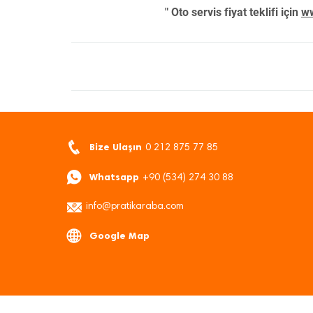
" Oto servis fiyat teklifi için
ww
Bize Ulaşın
0 212 875 77 85
Whatsapp
+90 (534) 274 30 88
info@pratikaraba.com
Google Map