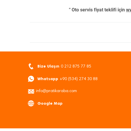
" Oto servis fiyat teklifi için
ww
Bize Ulaşın
0 212 875 77 85
Whatsapp
+90 (534) 274 30 88
info@pratikaraba.com
Google Map