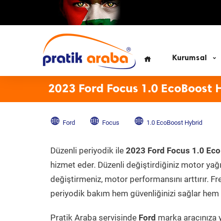
Kurumsal
2023 Ford Focus 1.0 EcoBoost 
Ford
Focus
1.0 EcoBoost Hybrid
Düzenli periyodik ile
2023 Ford Focus 1.0 Ec
hizmet eder. Düzenli değiştirdiğiniz motor yağı, 
değiştirmeniz, motor performansını arttırır. Fr
periyodik bakım hem güvenliğinizi sağlar hem d
Pratik Araba servisinde
Ford
marka aracınıza y