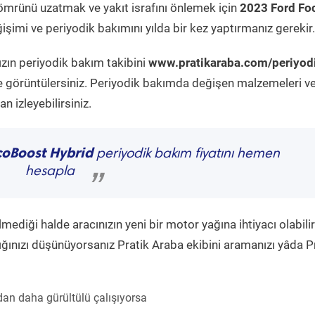
ömrünü uzatmak ve yakıt israfını önlemek için
2023 Ford Fo
şimi ve periyodik bakımını yılda bir kez yaptırmanız gerekir.
ızın periyodik bakım takibini
www.pratikaraba.com/periyod
e görüntülersiniz. Periyodik bakımda değişen malzemeleri v
 izleyebilirsiniz.
coBoost Hybrid
periyodik bakım fiyatını hemen
hesapla
”
diği halde aracınızın yeni bir motor yağına ihtiyacı olabilir
ğınızı düşünüyorsanız Pratik Araba ekibini aramanızı yâda P
an daha gürültülü çalışıyorsa