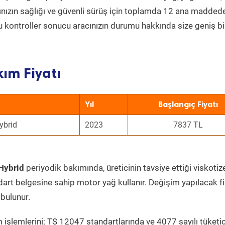
acınızın sağlığı ve güvenli sürüş için toplamda 12 ana madded
 Bu kontroller sonucu aracınızın durumu hakkında size geniş bi
ım Fiyatı
Yıl
Başlangıç Fiyatı
ybrid
2023
7837 TL
Hybrid
periyodik bakımında, üreticinin tavsiye ettiği viskotiz
dart belgesine sahip motor yağ kullanır. Değişim yapılacak fi
bulunur.
 işlemlerini; TS 12047 standartlarında ve 4077 sayılı tüketic