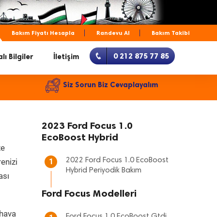
Bakım Fiyatı Hesapla
Randevu Al
Bakım Takibi
0 212 875 77 85
lı Bilgiler
İletişim
Siz Sorun Biz Cevaplayalım
2023 Ford Focus 1.0
EcoBoost Hybrid
ze
2022 Ford Focus 1.0 EcoBoost
renizi
1
Hybrid Periyodik Bakım
ası
Ford Focus Modelleri
 hava
Ford Focus 1.0 EcoBoost Gtdi