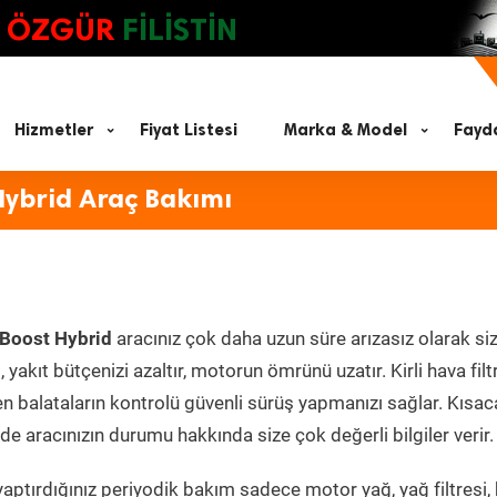
ÖZGÜR
FİLİSTİN
Hizmetler
Fiyat Listesi
Marka & Model
Fayda
Hybrid Araç Bakımı
oBoost Hybrid
aracınız çok daha uzun süre arızasız olarak si
yakıt bütçenizi azaltır, motorun ömrünü uzatır. Kirli hava filt
en balataların kontrolü güvenli sürüş yapmanızı sağlar. Kısac
e aracınızın durumu hakkında size çok değerli bilgiler verir.
aptırdığınız periyodik bakım sadece motor yağ, yağ filtresi,