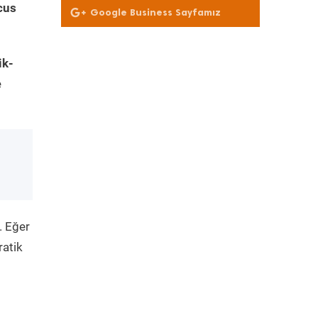
cus
Google Business Sayfamız
ik-
e
. Eğer
ratik