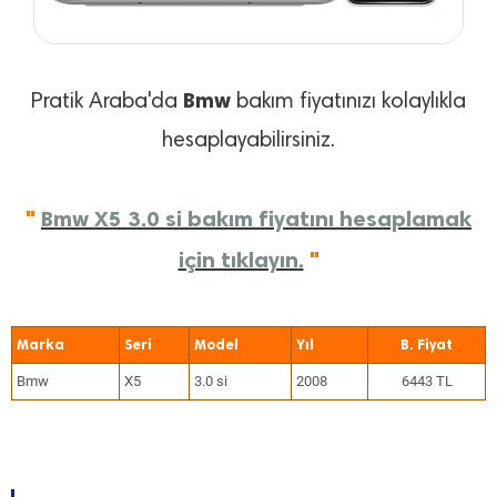
Bmw
Pratik Araba'da
bakım fiyatınızı kolaylıkla
hesaplayabilirsiniz.
"
Bmw X5 3.0 si bakım fiyatını hesaplamak
için tıklayın.
"
Marka
Seri
Model
Yıl
Bmw
X5
3.0 si
2008
6443 TL