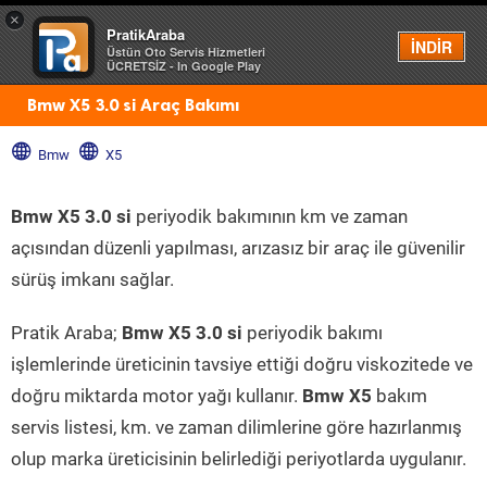
×
PratikAraba
Menü
İNDİR
Üstün Oto Servis Hizmetleri
ÜCRETSİZ - In Google Play
Bmw X5 3.0 si Araç Bakımı
Bmw
X5
Bmw X5 3.0 si
periyodik bakımının km ve zaman
açısından düzenli yapılması, arızasız bir araç ile güvenilir
sürüş imkanı sağlar.
Pratik Araba;
Bmw X5 3.0 si
periyodik bakımı
işlemlerinde üreticinin tavsiye ettiği doğru viskozitede ve
doğru miktarda motor yağı kullanır.
Bmw X5
bakım
servis listesi, km. ve zaman dilimlerine göre hazırlanmış
olup marka üreticisinin belirlediği periyotlarda uygulanır.