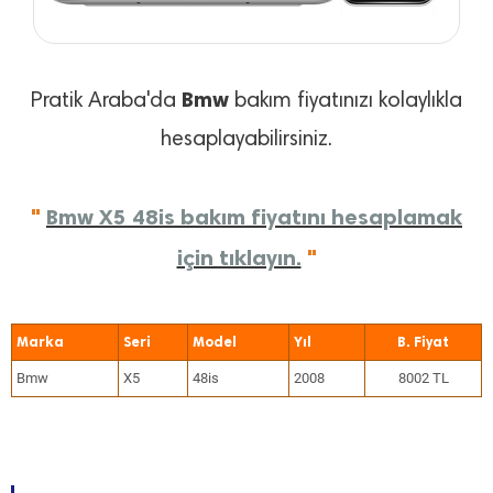
Bmw
Pratik Araba'da
bakım fiyatınızı kolaylıkla
hesaplayabilirsiniz.
"
Bmw X5 48is bakım fiyatını hesaplamak
için tıklayın.
"
Marka
Seri
Model
Yıl
Bmw
X5
48is
2008
8002 TL