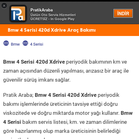
×
PratikAraba
Menü
İNDİR
Üstün Oto Servis Hizmetleri
ÜCRETSİZ - In Google Play
Bmw 4 Serisi 420d Xdrive Araç Bakımı
Bmw
4 Serisi
Bmw 4 Serisi 420d Xdrive
periyodik bakımının km ve
zaman açısından düzenli yapılması, arızasız bir araç ile
güvenilir sürüş imkanı sağlar.
Pratik Araba;
Bmw 4 Serisi 420d Xdrive
periyodik
bakımı işlemlerinde üreticinin tavsiye ettiği doğru
viskozitede ve doğru miktarda motor yağı kullanır.
Bmw
4 Serisi
bakım servis listesi, km. ve zaman dilimlerine
göre hazırlanmış olup marka üreticisinin belirlediği