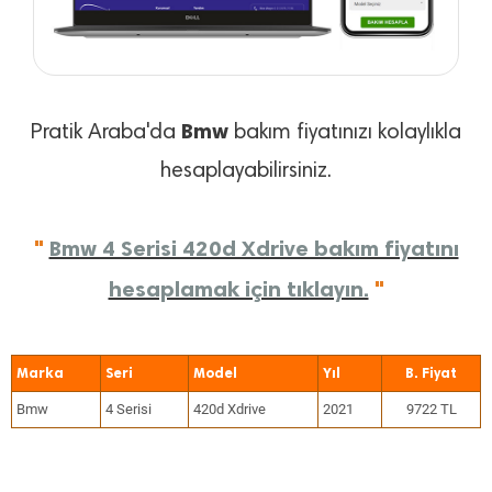
Bmw
Pratik Araba'da
bakım fiyatınızı kolaylıkla
hesaplayabilirsiniz.
"
Bmw 4 Serisi 420d Xdrive bakım fiyatını
hesaplamak için tıklayın.
"
Marka
Seri
Model
Yıl
Bmw
4 Serisi
420d Xdrive
2021
9722 TL