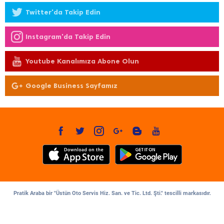
Twitter'da Takip Edin
Instagram'da Takip Edin
Youtube Kanalımıza Abone Olun
Google Business Sayfamız
Pratik Araba bir "Üstün Oto Servis Hiz. San. ve Tic. Ltd. Şti." tescilli markasıdır.