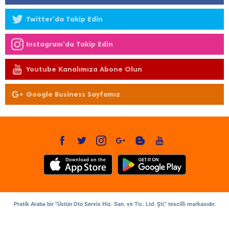
Twitter'da Takip Edin
Instagram'da Takip Edin
Youtube Kanalımıza Abone Olun
Google Business Sayfamız
Pratik Araba bir "Üstün Oto Servis Hiz. San. ve Tic. Ltd. Şti." tescilli markasıdır.