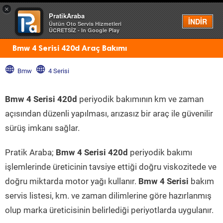
×
PratikAraba
Menü
İNDİR
Üstün Oto Servis Hizmetleri
ÜCRETSİZ - In Google Play
Bmw 4 Serisi 420d Araç Bakımı
Bmw
4 Serisi
Bmw 4 Serisi 420d
periyodik bakımının km ve zaman
açısından düzenli yapılması, arızasız bir araç ile güvenilir
sürüş imkanı sağlar.
Pratik Araba;
Bmw 4 Serisi 420d
periyodik bakımı
işlemlerinde üreticinin tavsiye ettiği doğru viskozitede ve
doğru miktarda motor yağı kullanır.
Bmw 4 Serisi
bakım
servis listesi, km. ve zaman dilimlerine göre hazırlanmış
olup marka üreticisinin belirlediği periyotlarda uygulanır.