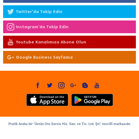
Twitter'da Takip Edin
Instagram'da Takip Edin
Youtube Kanalımıza Abone Olun
Google Business Sayfamız
Pratik Araba bir "Üstün Oto Servis Hiz. San. ve Tic. Ltd. Şti." tescilli markasıdır.