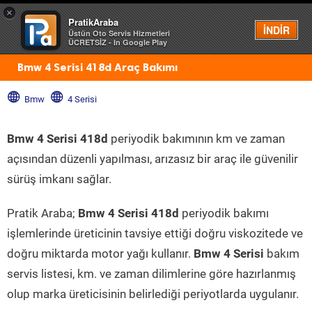
×
PratikAraba
Menü
İNDİR
Üstün Oto Servis Hizmetleri
ÜCRETSİZ - In Google Play
Bmw 4 Serisi 418d Araç Bakımı
Bmw
4 Serisi
Bmw 4 Serisi 418d
periyodik bakımının km ve zaman
açısından düzenli yapılması, arızasız bir araç ile güvenilir
sürüş imkanı sağlar.
Pratik Araba;
Bmw 4 Serisi 418d
periyodik bakımı
işlemlerinde üreticinin tavsiye ettiği doğru viskozitede ve
doğru miktarda motor yağı kullanır.
Bmw 4 Serisi
bakım
servis listesi, km. ve zaman dilimlerine göre hazırlanmış
olup marka üreticisinin belirlediği periyotlarda uygulanır.