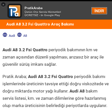
×
PratikAraba
Menü
İNDİR
Üstün Oto Servis Hizmetleri
ÜCRETSİZ - In Google Play
Audi A8 3.2 Fsi Quattro Araç Bakımı
Audi
A8
Audi A8 3.2 Fsi Quattro
periyodik bakımının km ve
zaman açısından düzenli yapılması, arızasız bir araç ile
güvenilir sürüş imkanı sağlar.
Pratik Araba;
Audi A8 3.2 Fsi Quattro
periyodik bakımı
işlemlerinde üreticinin tavsiye ettiği doğru viskozitede ve
doğru miktarda motor yağı kullanır.
Audi A8
bakım
servis listesi, km. ve zaman dilimlerine göre hazırlanmış
olup marka üreticisinin belirlediği periyotlarda uygulanır.