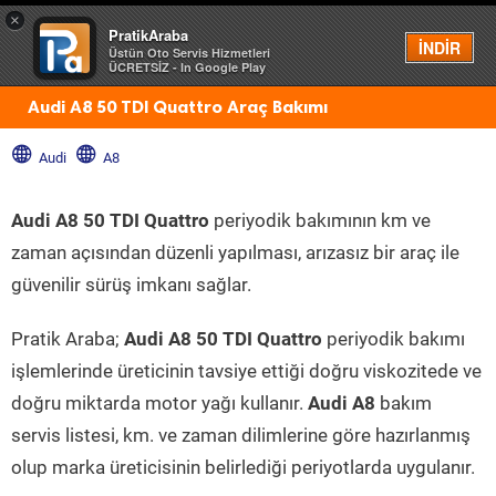
×
PratikAraba
Menü
İNDİR
Üstün Oto Servis Hizmetleri
ÜCRETSİZ - In Google Play
Audi A8 50 TDI Quattro Araç Bakımı
Audi
A8
Audi A8 50 TDI Quattro
periyodik bakımının km ve
zaman açısından düzenli yapılması, arızasız bir araç ile
güvenilir sürüş imkanı sağlar.
Pratik Araba;
Audi A8 50 TDI Quattro
periyodik bakımı
işlemlerinde üreticinin tavsiye ettiği doğru viskozitede ve
doğru miktarda motor yağı kullanır.
Audi A8
bakım
servis listesi, km. ve zaman dilimlerine göre hazırlanmış
olup marka üreticisinin belirlediği periyotlarda uygulanır.