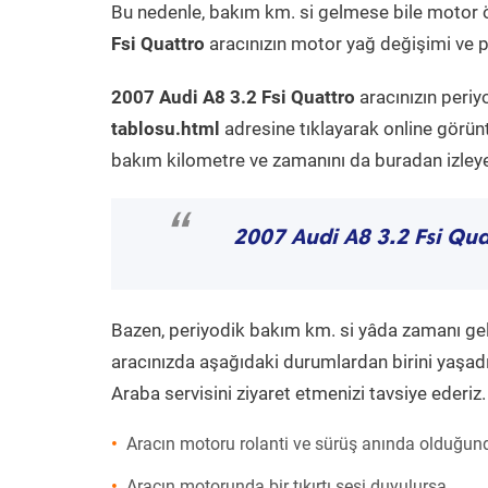
Bu nedenle, bakım km. si gelmese bile motor 
Fsi Quattro
aracınızın motor yağ değişimi ve pe
2007 Audi A8 3.2 Fsi Quattro
aracınızın periy
tablosu.html
adresine tıklayarak online görün
bakım kilometre ve zamanını da buradan izleyeb
“
2007 Audi A8 3.2 Fsi Qua
Bazen, periyodik bakım km. si yâda zamanı gelme
aracınızda aşağıdaki durumlardan birini yaşadı
Araba servisini ziyaret etmenizi tavsiye ederiz.
Aracın motoru rolanti ve sürüş anında olduğund
Aracın motorunda bir tıkırtı sesi duyulursa