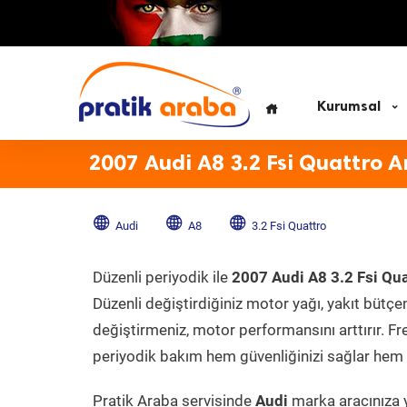
Kurumsal
2007 Audi A8 3.2 Fsi Quattro A
Audi
A8
3.2 Fsi Quattro
Düzenli periyodik ile
2007 Audi A8 3.2 Fsi Qua
Düzenli değiştirdiğiniz motor yağı, yakıt bütçeni
değiştirmeniz, motor performansını arttırır. Fr
periyodik bakım hem güvenliğinizi sağlar hem d
Pratik Araba servisinde
Audi
marka aracınıza y