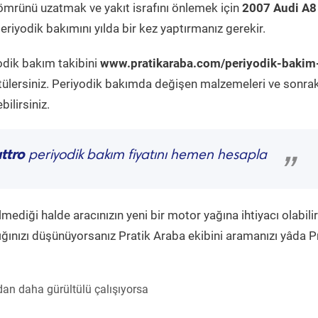
ömrünü uzatmak ve yakıt israfını önlemek için
2007 Audi A8
riyodik bakımını yılda bir kez yaptırmanız gerekir.
odik bakım takibini
www.pratikaraba.com/periyodik-bakim
tülersiniz. Periyodik bakımda değişen malzemeleri ve sonrak
ilirsiniz.
ttro
periyodik bakım fiyatını hemen hesapla
”
diği halde aracınızın yeni bir motor yağına ihtiyacı olabilir
ğınızı düşünüyorsanız Pratik Araba ekibini aramanızı yâda P
an daha gürültülü çalışıyorsa