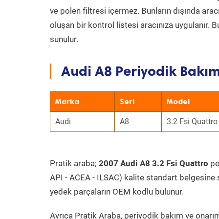
ve polen filtresi içermez. Bunların dışında ar
oluşan bir kontrol listesi aracınıza uygulanır.
sunulur.
Audi A8 Periyodik Bakım
Marka
Seri
Model
Audi
A8
3.2 Fsi Quattro
Pratik araba;
2007 Audi A8 3.2 Fsi Quattro
per
API - ACEA - ILSAC) kalite standart belgesine 
yedek parçaların OEM kodlu bulunur.
Ayrıca Pratik Araba, periyodik bakım ve onarım