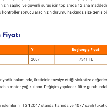
acınızın sağlığı ve güvenli sürüş için toplamda 12 ana madded
 Bu kontroller sonucu aracınızın durumu hakkında size geniş bi
 Fiyatı
Yıl
Başlangıç Fiyatı
2007
7341 TL
iyodik bakımında, üreticinin tavsiye ettiği viskotize değerler
sahip motor yağ kullanır. Değişim yapılacak filtre gurubunda
 işlemlerini; TS 12047 standartlarında ve 4077 sayılı tüketic