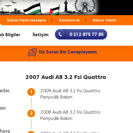
Bakım Fiyatı Hesapla
Randevu Al
Bakım Takibi
0 212 875 77 85
lı Bilgiler
İletişim
Siz Sorun Biz Cevaplayalım
2007 Audi A8 3.2 Fsi Quattro
eder.
2009 Audi A8 3.2 Fsi Quattro
1
Periyodik Bakım
ası
2008 Audi A8 3.2 Fsi Quattro
2
Periyodik Bakım
 hava