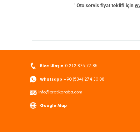
" Oto servis fiyat teklifi için
ww
Bize Ulaşın
0 212 875 77 85
Whatsapp
+90 (534) 274 30 88
info@pratikaraba.com
Google Map