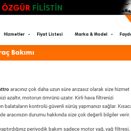
ÖZGÜR
FİLİSTİN
Hizmetler
Fiyat Listesi
Marka & Model
Fayda
raç Bakımı
ttro
aracınız çok daha uzun süre arızasız olarak size hizmet 
zi azaltır, motorun ömrünü uzatır. Kirli hava filtrenizi
en balataların kontrolü güvenli sürüş yapmanızı sağlar. Kısac
e aracınızın durumu hakkında size çok değerli bilgiler verir.
aptırdığınız periyodik bakım sadece motor yağ, yağ filtresi,