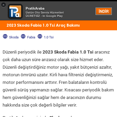
×
PratikAraba
Menü
İNDİR
Üstün Oto Servis Hizmetleri
ÜCRETSİZ - In Google Play
2023 Skoda Fabia 1.0 Tsi Araç Bakımı
Skoda
Fabia
1.0 Tsi
Düzenli periyodik ile
2023 Skoda Fabia 1.0 Tsi
aracınız
çok daha uzun süre arızasız olarak size hizmet eder.
Düzenli değiştirdiğiniz motor yağı, yakıt bütçenizi azaltır,
motorun ömrünü uzatır. Kirli hava filtrenizi değiştirmeniz,
motor performansını arttırır. Fren balataların kontrolü
güvenli sürüş yapmanızı sağlar. Kısacası periyodik bakım
hem güvenliğinizi sağlar hem de aracınızın durumu
hakkında size çok değerli bilgiler verir.