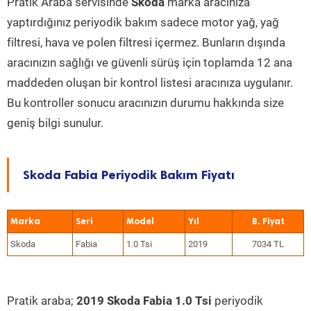
Pratik Araba servisinde
Skoda
marka aracınıza
yaptırdığınız periyodik bakım sadece motor yağ, yağ
filtresi, hava ve polen filtresi içermez. Bunların dışında
aracınızın sağlığı ve güvenli sürüş için toplamda 12 ana
maddeden oluşan bir kontrol listesi aracınıza uygulanır.
Bu kontroller sonucu aracınızın durumu hakkında size
geniş bilgi sunulur.
Skoda Fabia Periyodik Bakım Fiyatı
Marka
Seri
Model
Yıl
Skoda
Fabia
1.0 Tsi
2019
7034 TL
Pratik araba;
2019 Skoda Fabia 1.0 Tsi
periyodik