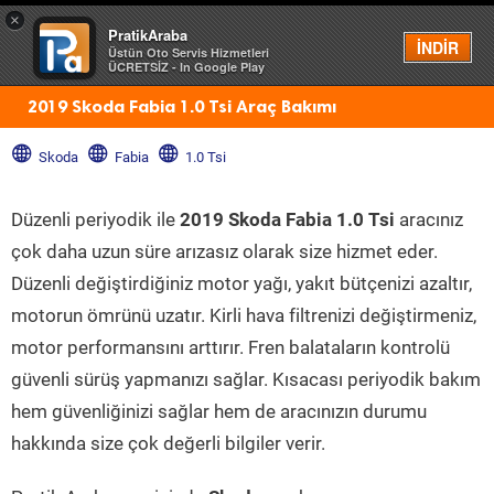
×
PratikAraba
Menü
İNDİR
Üstün Oto Servis Hizmetleri
ÜCRETSİZ - In Google Play
2019 Skoda Fabia 1.0 Tsi Araç Bakımı
Skoda
Fabia
1.0 Tsi
Düzenli periyodik ile
2019 Skoda Fabia 1.0 Tsi
aracınız
çok daha uzun süre arızasız olarak size hizmet eder.
Düzenli değiştirdiğiniz motor yağı, yakıt bütçenizi azaltır,
motorun ömrünü uzatır. Kirli hava filtrenizi değiştirmeniz,
motor performansını arttırır. Fren balataların kontrolü
güvenli sürüş yapmanızı sağlar. Kısacası periyodik bakım
hem güvenliğinizi sağlar hem de aracınızın durumu
hakkında size çok değerli bilgiler verir.