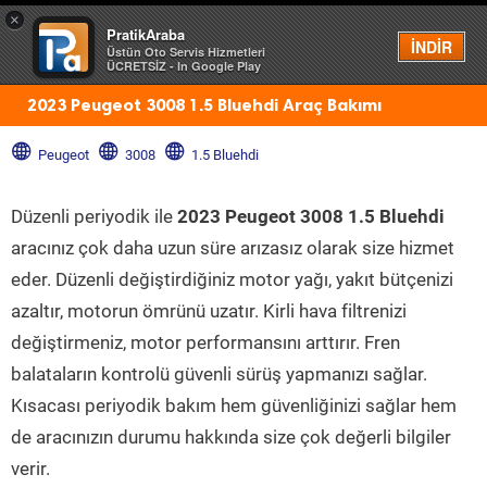
×
PratikAraba
Menü
İNDİR
Üstün Oto Servis Hizmetleri
ÜCRETSİZ - In Google Play
2023 Peugeot 3008 1.5 Bluehdi Araç Bakımı
Peugeot
3008
1.5 Bluehdi
Düzenli periyodik ile
2023 Peugeot 3008 1.5 Bluehdi
aracınız çok daha uzun süre arızasız olarak size hizmet
eder. Düzenli değiştirdiğiniz motor yağı, yakıt bütçenizi
azaltır, motorun ömrünü uzatır. Kirli hava filtrenizi
değiştirmeniz, motor performansını arttırır. Fren
balataların kontrolü güvenli sürüş yapmanızı sağlar.
Kısacası periyodik bakım hem güvenliğinizi sağlar hem
de aracınızın durumu hakkında size çok değerli bilgiler
verir.