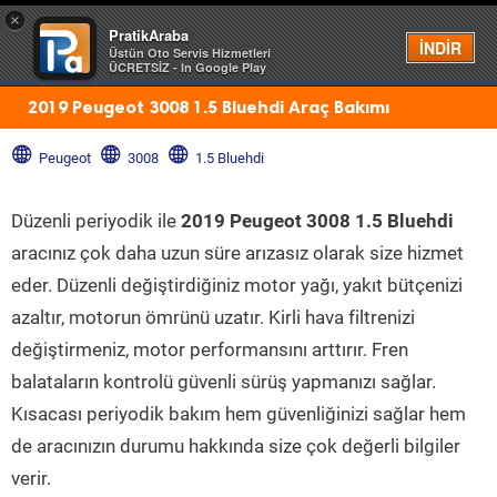
×
PratikAraba
Menü
İNDİR
Üstün Oto Servis Hizmetleri
ÜCRETSİZ - In Google Play
2019 Peugeot 3008 1.5 Bluehdi Araç Bakımı
Peugeot
3008
1.5 Bluehdi
Düzenli periyodik ile
2019 Peugeot 3008 1.5 Bluehdi
aracınız çok daha uzun süre arızasız olarak size hizmet
eder. Düzenli değiştirdiğiniz motor yağı, yakıt bütçenizi
azaltır, motorun ömrünü uzatır. Kirli hava filtrenizi
değiştirmeniz, motor performansını arttırır. Fren
balataların kontrolü güvenli sürüş yapmanızı sağlar.
Kısacası periyodik bakım hem güvenliğinizi sağlar hem
de aracınızın durumu hakkında size çok değerli bilgiler
verir.