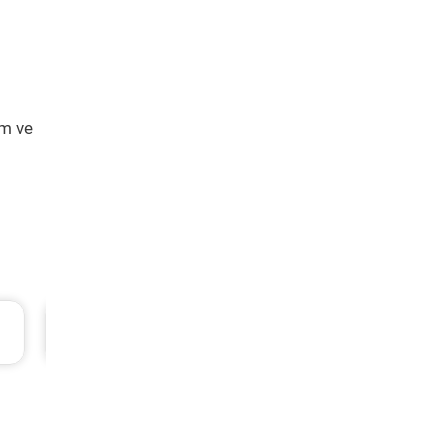
ım ve
L
Hyundai Accent Era Periyodik Bakım 5.310 T
2010 Model 1.4 Motor