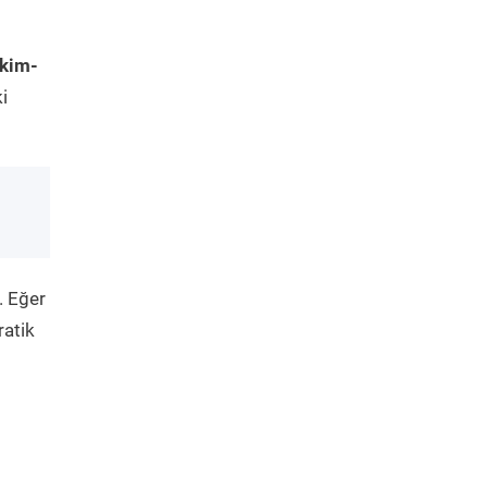
akim-
i
. Eğer
ratik