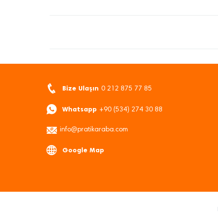
Bize Ulaşın
0 212 875 77 85
Whatsapp
+90 (534) 274 30 88
info@pratikaraba.com
Google Map