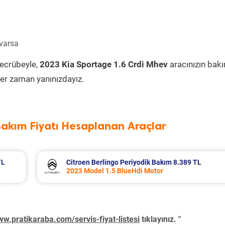
 varsa
tecrübeyle,
2023 Kia Sportage 1.6 Crdi Mhev
aracınızın bak
er zaman yanınızdayız.
Bakım Fiyatı Hesaplanan Araçlar
389 TL
Fiat Egea Cross Periyodik Bakım 8.683 T
2023 Model 1.6 Multijet Motor
w.pratikaraba.com/servis-fiyat-listesi
tıklayınız. "