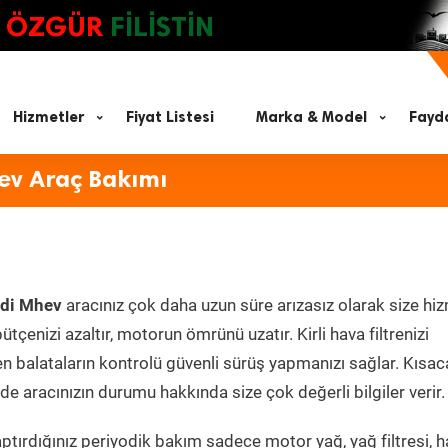
ÖZGÜR
FİLİSTİN
Hizmetler
Fiyat Listesi
Marka & Model
Fayda
ev Araç Bakımı
rdi Mhev
aracınız çok daha uzun süre arızasız olarak size hi
ütçenizi azaltır, motorun ömrünü uzatır. Kirli hava filtrenizi
en balataların kontrolü güvenli sürüş yapmanızı sağlar. Kısac
e aracınızın durumu hakkında size çok değerli bilgiler verir.
tırdığınız periyodik bakım sadece motor yağ, yağ filtresi, h