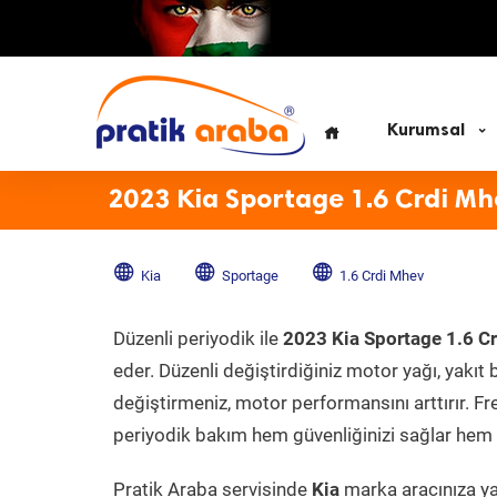
Kurumsal
2023 Kia Sportage 1.6 Crdi Mh
Kia
Sportage
1.6 Crdi Mhev
Düzenli periyodik ile
2023 Kia Sportage 1.6 C
eder. Düzenli değiştirdiğiniz motor yağı, yakıt b
değiştirmeniz, motor performansını arttırır. Fr
periyodik bakım hem güvenliğinizi sağlar hem d
Pratik Araba servisinde
Kia
marka aracınıza yap