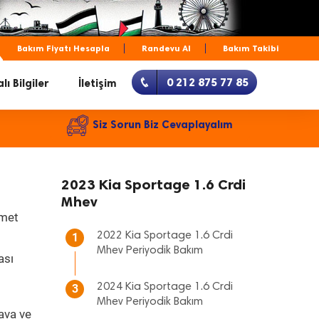
Bakım Fiyatı Hesapla
Randevu Al
Bakım Takibi
0 212 875 77 85
lı Bilgiler
İletişim
Siz Sorun Biz Cevaplayalım
2023 Kia Sportage 1.6 Crdi
Mhev
zmet
2022 Kia Sportage 1.6 Crdi
1
Mhev Periyodik Bakım
ası
2024 Kia Sportage 1.6 Crdi
3
Mhev Periyodik Bakım
ava ve