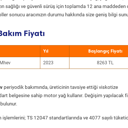
nızın sağlığı ve güvenli sürüş için toplamda 12 ana maddeden
roller sonucu aracınızın durumu hakkında size geniş bilgi sunu
Bakım Fiyatı
Yıl
Başlangıç Fiyatı
 Mhev
2023
8263 TL
ev
periyodik bakımında, üreticinin tavsiye ettiği viskotize
dart belgesine sahip motor yağ kullanır. Değişim yapılacak fi
bulunur.
 işlemlerini; TS 12047 standartlarında ve 4077 sayılı tüketic